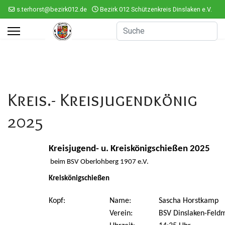
s.terhorst@bezirk012.de
Bezirk 012 Schützenkreis Dinslaken e.V.
ef
Kreis.- Kreisjugendkönig
2025
Kreisjugend- u. Kreiskönigschießen 2025
beim BSV Oberlohberg 1907 e.V.
Kreiskönigschießen
Kopf:
Name:
Sascha Horstkamp
Verein:
BSV Dinslaken-Feld