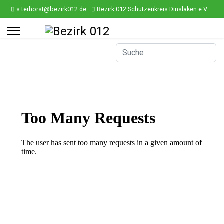
s.terhorst@bezirk012.de
Bezirk 012 Schützenkreis Dinslaken e.V.
ef